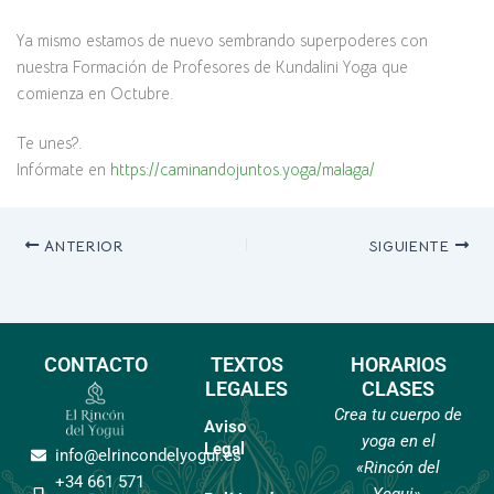
Ya mismo estamos de nuevo sembrando superpoderes con
nuestra Formación de Profesores de Kundalini Yoga que
comienza en Octubre.
Te unes?.
Infórmate en
https://caminandojuntos.yoga/malaga/
ANTERIOR
SIGUIENTE
CONTACTO
TEXTOS
HORARIOS
LEGALES
CLASES
Crea tu cuerpo de
Aviso
yoga en el
Legal
info@elrincondelyogui.es
«Rincón del
+34 661 571