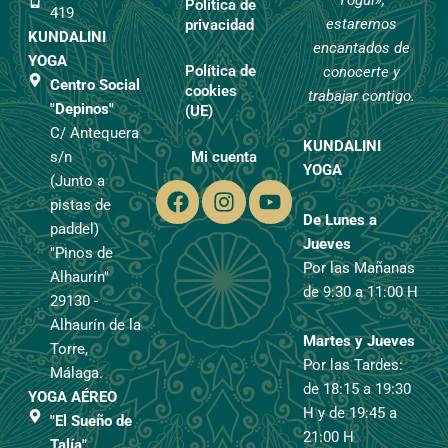
Yogui»,
Política de
419
estaremos
privacidad
KUNDALINI
encantados de
YOGA
Política de
conocerte y
Centro Social
cookies
trabajar contigo.
"Depinos"
(UE)
C/ Antequera
KUNDALINI
s/n
Mi cuenta
YOGA
(Junto a
Facebook
Instagram
Youtube
pistas de
De Lunes a
paddel)
Jueves
"Pinos de
Por las Mañanas
Alhaurín"
de 9:30 a 11:00 H
29130 -
Alhaurín de la
Martes y Jueves
Torre,
Por las Tardes:
Málaga.
de 18:15 a 19:30
YOGA AÉREO
H y de 19:45 a
"El Sueño de
21:00 H
Talía"