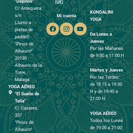
"Depinos"
(UE)
C/ Antequera
KUNDALINI
s/n
Mi cuenta
YOGA
(Junto a
Facebook
Instagram
Youtube
pistas de
De Lunes a
paddel)
Jueves
"Pinos de
Por las Mañanas
Alhaurín"
de 9:30 a 11:00 H
29130 -
Alhaurín de la
Martes y Jueves
Torre,
Por las Tardes:
Málaga.
de 18:15 a 19:30
YOGA AÉREO
H y de 19:45 a
"El Sueño de
21:00 H
Talía"
C/ Casares,
YOGA AÉREO
357
Todos los Lunes
"Pinos de
de 19:00 a 21:00
Alhaurín"