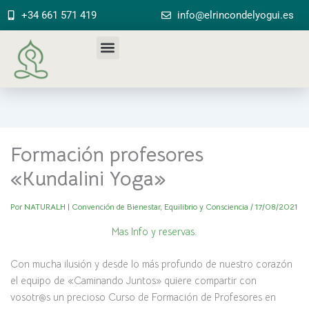
Ir
+34 661 571 419
info@elrincondelyogui.es
al
contenido
Formación profesores
«Kundalini Yoga»
Por
NATURALH | Convención de Bienestar, Equilibrio y Consciencia
/
17/08/2021
Mas Info y reservas.
Con mucha ilusión y desde lo más profundo de nuestro corazón
el equipo de «Caminando Juntos» quiere compartir con
vosotr@s un precioso Curso de Formación de Profesores en