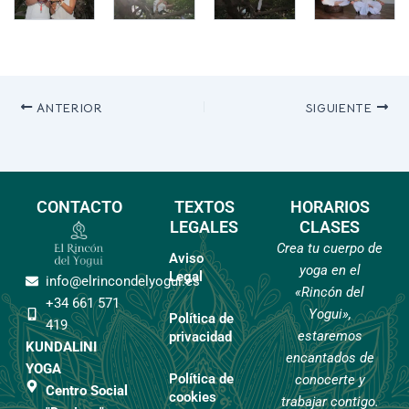
ANTERIOR
SIGUIENTE
CONTACTO
TEXTOS
HORARIOS
LEGALES
CLASES
Crea tu cuerpo de
Aviso
yoga en el
Legal
info@elrincondelyogui.es
«Rincón del
+34 661 571
Yogui»,
Política de
419
estaremos
privacidad
KUNDALINI
encantados de
YOGA
Política de
conocerte y
Centro Social
cookies
trabajar contigo.